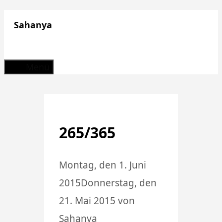
Zum
Sahanya
Inhalt
springen
Menü
265/365
Montag, den 1. Juni
2015
Donnerstag, den
21. Mai 2015
von
Sahanya