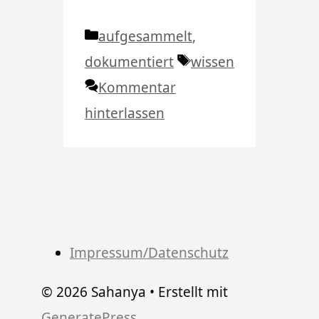
Kategorien
aufgesammelt
,
Schlagwörter
dokumentiert
wissen
Kommentar
hinterlassen
Impressum/Datenschutz
© 2026 Sahanya
• Erstellt mit
GeneratePress