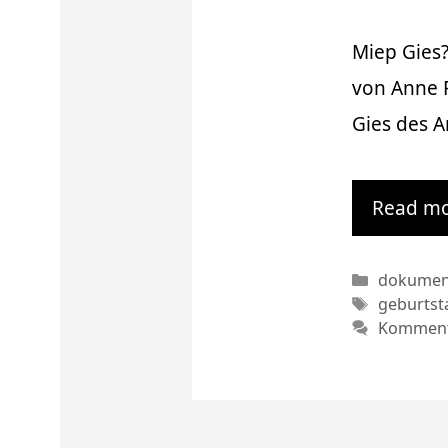
Miep Gies?
von Anne 
Gies des 
Read m
Kategori
dokument
Schlagwö
geburtst
Kommenta