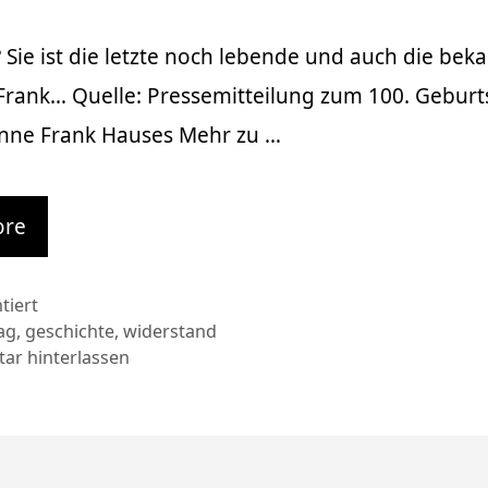
 Sie ist die letzte noch lebende und auch die bek
Frank… Quelle: Pressemitteilung zum 100. Geburt
Anne Frank Hauses Mehr zu …
ore
en
iert
rter
ag
,
geschichte
,
widerstand
r hinterlassen