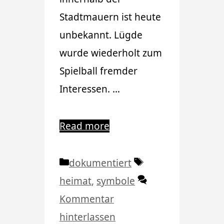
Stadtmauern ist heute
unbekannt. Lügde
wurde wiederholt zum
Spielball fremder
Interessen. …
Read more
Kategorien
Schlagwörter
dokumentiert
heimat
,
symbole
Kommentar
hinterlassen