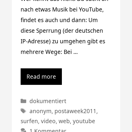
nach etwas Musik bei YouTube,
findet es auch und dann: Um
diese Sperrung (der deutschen
IP-Adresse) zu umgehen gibt es
mehrere Wege: Bei …
Read more
Kategorien
dokumentiert
Schlagwörter
anonym
,
postaweek2011
,
surfen
,
video
,
web
,
youtube
1 Kommentar