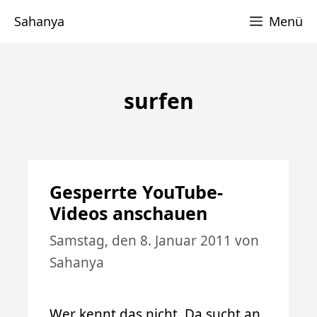
Zum
Sahanya
Menü
Inhalt
springen
surfen
Gesperrte YouTube-
Videos anschauen
Samstag, den 8. Januar 2011
von
Sahanya
Wer kennt das nicht. Da sucht an