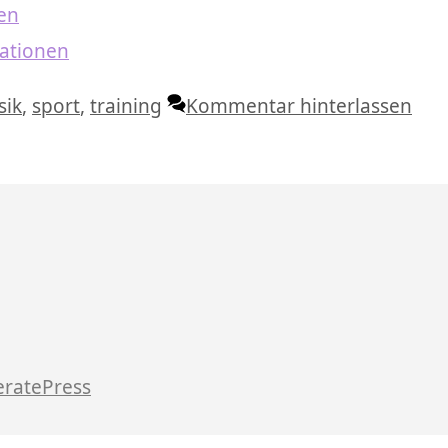
ren
ationen
lagwörter
sik
,
sport
,
training
Kommentar hinterlassen
ratePress