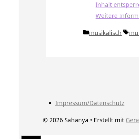
Inhalt entsper
Weitere Inform
Kategorien
Sch
musikalisch
mu
Impressum/Datenschutz
© 2026 Sahanya
• Erstellt mit
Gene