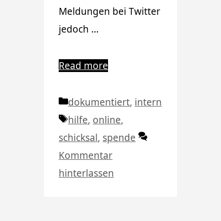
Meldungen bei Twitter
jedoch …
Read more
Kategorien
dokumentiert
,
intern
Schlagwörter
hilfe
,
online
,
schicksal
,
spende
Kommentar
hinterlassen