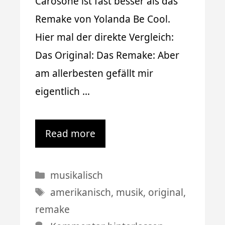
Carosone ist fast besser als das
Remake von Yolanda Be Cool.
Hier mal der direkte Vergleich:
Das Original: Das Remake: Aber
am allerbesten gefällt mir
eigentlich …
Read more
Kategorien
musikalisch
Schlagwörter
amerikanisch
,
musik
,
original
,
remake