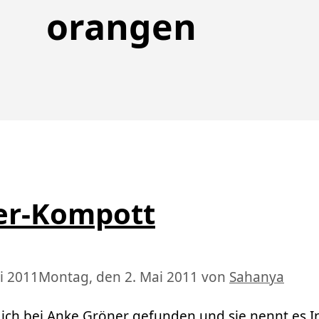
orangen
er-Kompott
i 2011
Montag, den 2. Mai 2011
von
Sahanya
ich bei Anke Gröner gefunden und sie nennt es I