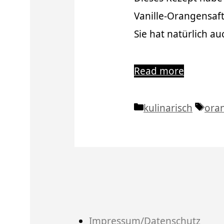
Vanille-Orangensaft
Sie hat natürlich a
Read more
Kategorien
Schl
kulinarisch
ora
Impressum/Datenschutz