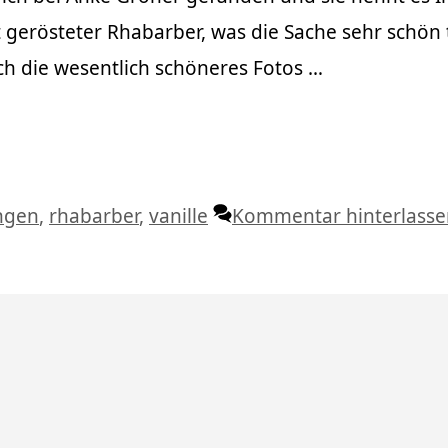
 gerösteter Rhabarber, was die Sache sehr schön tr
uch die wesentlich schöneres Fotos …
agwörter
ngen
,
rhabarber
,
vanille
Kommentar hinterlasse