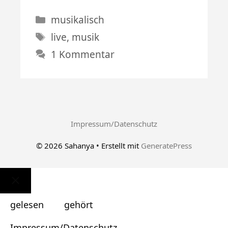
Kategorien
musikalisch
Schlagwörter
live
,
musik
1 Kommentar
Impressum/Datenschutz
© 2026 Sahanya
• Erstellt mit
GeneratePress
Schließen
gelesen
gehört
Impressum/Datenschutz