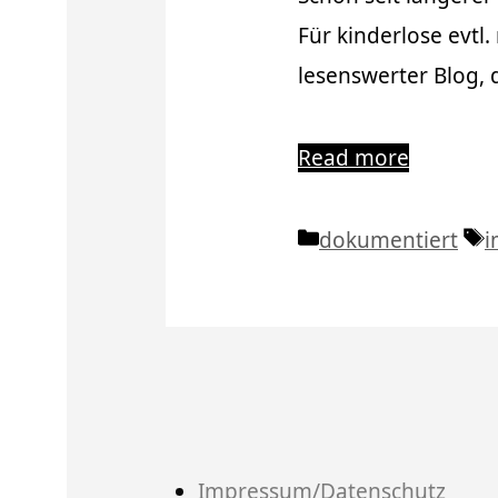
Für kinderlose evtl.
lesenswerter Blog, 
Read more
Kategorien
S
dokumentiert
i
Impressum/Datenschutz