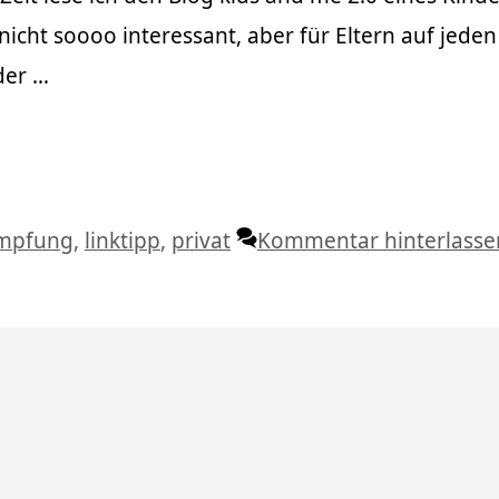
 nicht soooo interessant, aber für Eltern auf jeden 
der …
chlagwörter
mpfung
,
linktipp
,
privat
Kommentar hinterlasse