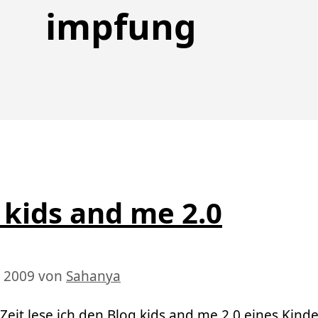
impfung
 kids and me 2.0
i 2009
von
Sahanya
Zeit lese ich den Blog kids and me 2.0 eines Kinde