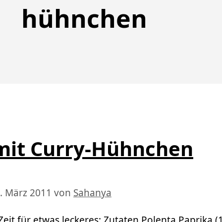
hühnchen
mit Curry-Hühnchen
. März 2011
von
Sahanya
eit für etwas leckeres: Zutaten Polenta Paprika (