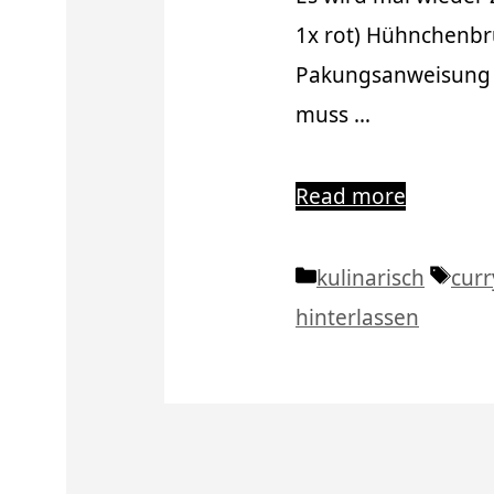
1x rot) Hühnchenbr
Pakungsanweisung z
muss …
Read more
Kategorien
Schl
kulinarisch
curr
hinterlassen