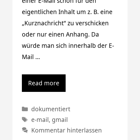
einer E-Mail schon für den
eigentlichen Inhalt um z. B. eine
„Kurznachricht“ zu verschicken
oder nur einen Anhang. Da
würde man sich innerhalb der E-
Mail …
Read more
Kategorien
dokumentiert
Schlagwörter
e-mail
,
gmail
Kommentar hinterlassen