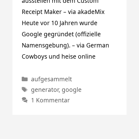
ausstellen mit dem Custom
Receipt Maker – via akadeMix
Heute vor 10 Jahren wurde
Google gegründet (offizielle
Namensgebung). – via German
Cowboys und heise online
Kategorien
aufgesammelt
Schlagwörter
generator
,
google
1 Kommentar