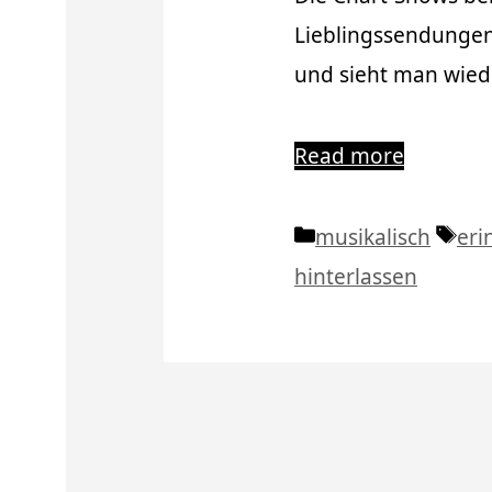
Lieblingssendungen,
und sieht man wiede
Read more
Kategorien
Sch
musikalisch
eri
hinterlassen