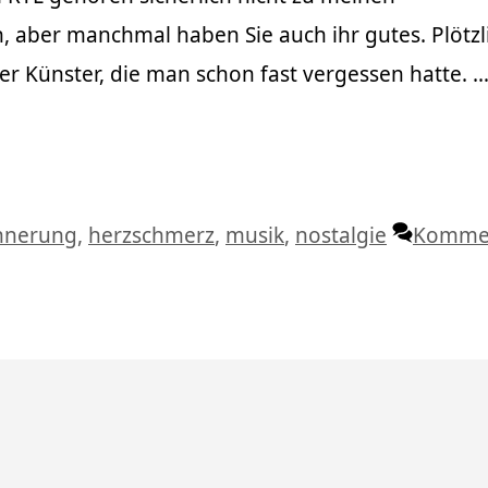
 aber manchmal haben Sie auch ihr gutes. Plötzl
r Künster, die man schon fast vergessen hatte. 
lagwörter
nnerung
,
herzschmerz
,
musik
,
nostalgie
Komme