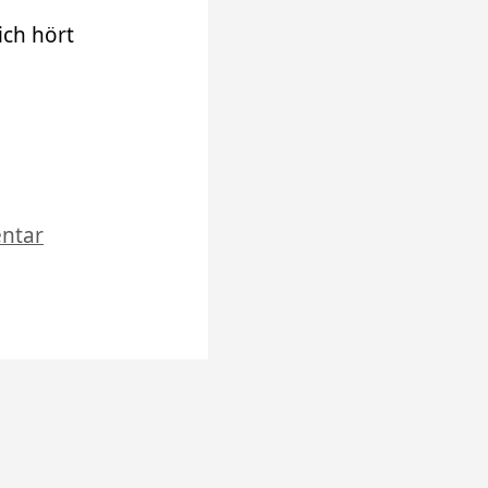
ich hört
…
ntar