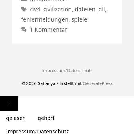
Schlagwörter
civ4
,
civilization
,
dateien
,
dll
,
fehlermeldungen
,
spiele
1 Kommentar
Impressum/Datenschutz
© 2026 Sahanya
• Erstellt mit
GeneratePress
Schließen
gelesen
gehört
Impressum/Datenschutz