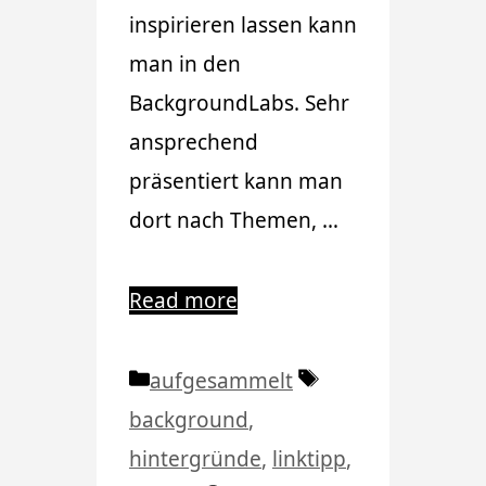
inspirieren lassen kann
man in den
BackgroundLabs. Sehr
ansprechend
präsentiert kann man
dort nach Themen, …
Read more
Kategorien
Schlagwörter
aufgesammelt
background
,
hintergründe
,
linktipp
,