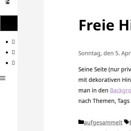
Freie 
Menü
Facebook
Twitter
Sonntag, den 5. Apr
Instagram
Seine Seite (nur pr
mit dekorativen Hi
man in den
Backgr
nach Themen, Tags 
Kategorien
aufgesammelt