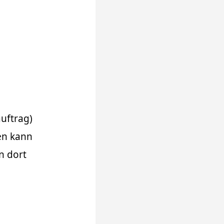
auftrag)
en kann
n dort