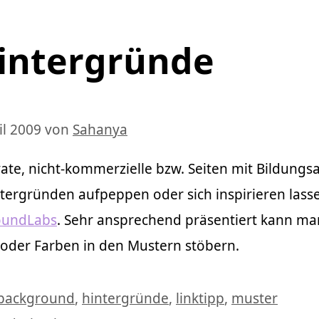
Hintergründe
il 2009
von
Sahanya
ivate, nicht-kommerzielle bzw. Seiten mit Bildungs
ntergründen aufpeppen oder sich inspirieren lass
oundLabs
. Sehr ansprechend präsentiert kann ma
oder Farben in den Mustern stöbern.
Schlagwörter
background
,
hintergründe
,
linktipp
,
muster