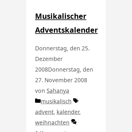
Musikalischer
Adventskalender
Donnerstag, den 25.
Dezember
2008
Donnerstag, den
27. November 2008
von
Sahanya
Kategorien
Schlagwörter
musikalisch
advent
,
kalender
,
weihnachten