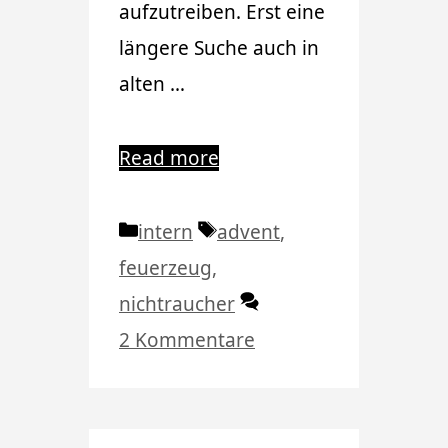
aufzutreiben. Erst eine
längere Suche auch in
alten …
Read more
Kategorien
Schlagwörter
intern
advent
,
feuerzeug
,
nichtraucher
2 Kommentare