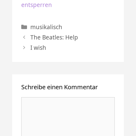
entsperren
Kategorien
musikalisch
The Beatles: Help
I wish
Schreibe einen Kommentar
Kommentar