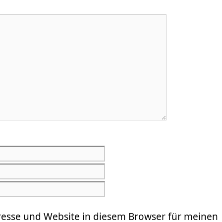
E-
Mail-
Website
Adresse
resse und Website in diesem Browser für meinen