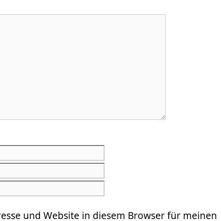
E-
Mail-
Website
Adresse
resse und Website in diesem Browser für meinen