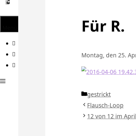
Für R.
Menü
Facebook
Twitter
Montag, den 25. Apr
Instagram
Kategorien
gestrickt
Flausch-Loop
12 von 12 im Apri