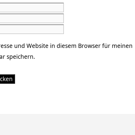
E-
Mail-
Website
Adresse
resse und Website in diesem Browser für meinen
r speichern.