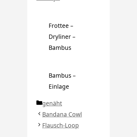
Frottee –
Dryliner –
Bambus
Bambus –
Einlage
Kategorien
genäht
Bandana Cowl
Flausch-Loop