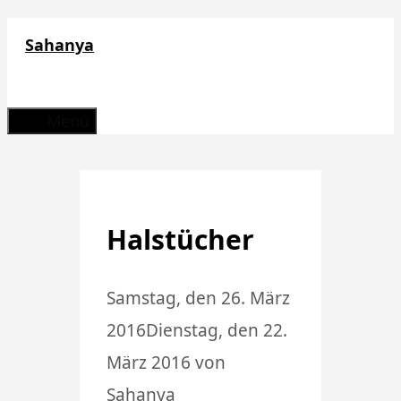
Zum
Sahanya
Inhalt
springen
Menü
Halstücher
Samstag, den 26. März
2016
Dienstag, den 22.
März 2016
von
Sahanya