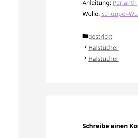
Anleitung:
Perianth
Wolle:
Schoppel-Wol
Kategorien
gestrickt
Halstücher
Halstücher
Schreibe einen 