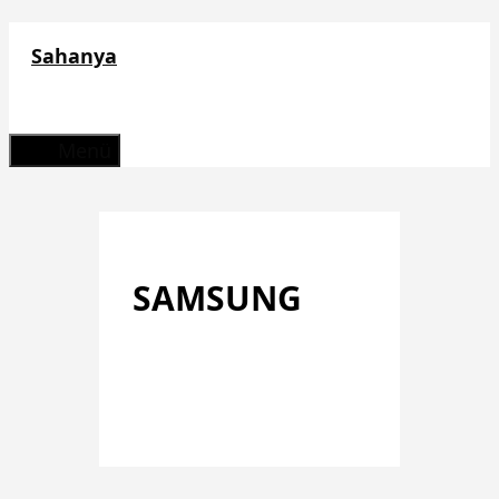
Zum
Sahanya
Inhalt
springen
Menü
SAMSUNG