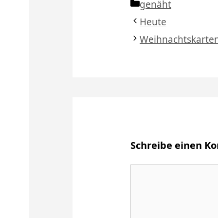
Kategorien
genäht
Heute
Weihnachtskarte
Schreibe einen 
Kommentar