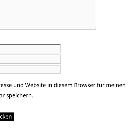
E-
Mail-
Website
Adresse
resse und Website in diesem Browser für meinen
r speichern.