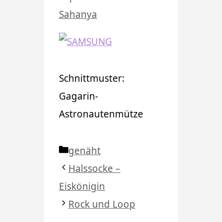
Sahanya
Schnittmuster:
Gagarin-
Astronautenmütze
Kategorien
genäht
Halssocke –
Eiskönigin
Rock und Loop