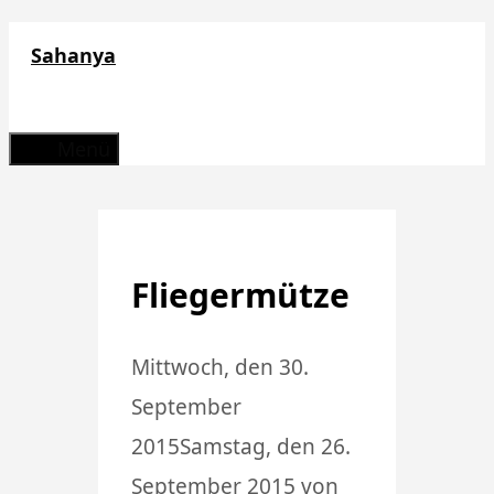
Zum
Sahanya
Inhalt
springen
Menü
Fliegermütze
Mittwoch, den 30.
September
2015
Samstag, den 26.
September 2015
von