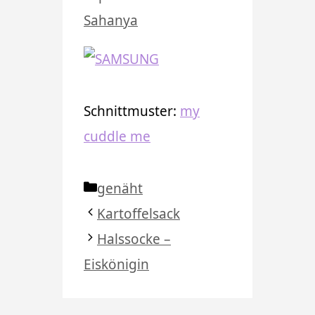
Sahanya
Schnittmuster:
my
cuddle me
Kategorien
genäht
Kartoffelsack
Halssocke –
Eiskönigin