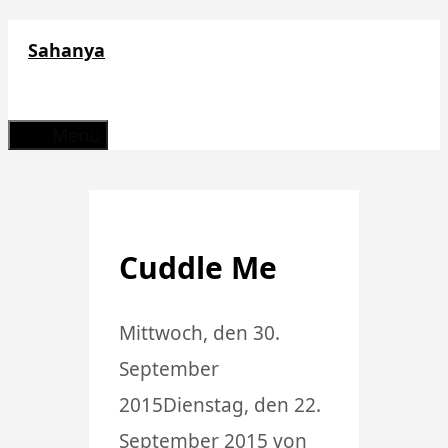
Zum
Sahanya
Inhalt
springen
Menü
Cuddle Me
Mittwoch, den 30.
September
2015
Dienstag, den 22.
September 2015
von