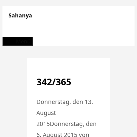
Zum
Sahanya
Inhalt
springen
Menü
342/365
Donnerstag, den 13.
August
2015
Donnerstag, den
6. August 2015
von