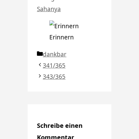
Sahanya
Erinnern
Kategorien
dankbar
341/365
343/365
Schreibe einen
Kommentar