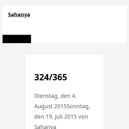
Zum
Sahanya
Inhalt
springen
Menü
324/365
Dienstag, den 4.
August 2015
Sonntag,
den 19. Juli 2015
von
Sahanya