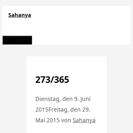
Zum
Sahanya
Inhalt
springen
Menü
273/365
Dienstag, den 9. Juni
2015
Freitag, den 29.
Mai 2015
von
Sahanya