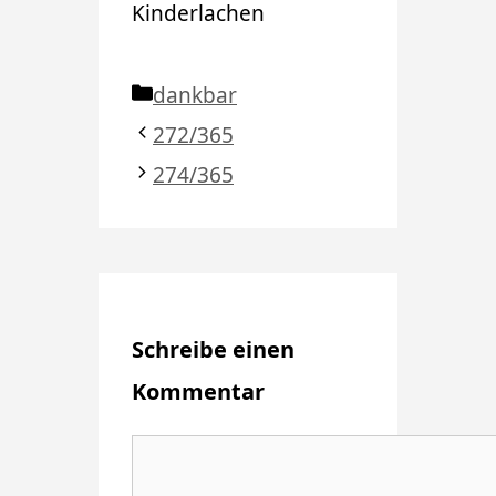
Kinderlachen
Kategorien
dankbar
272/365
274/365
Schreibe einen
Kommentar
Kommentar