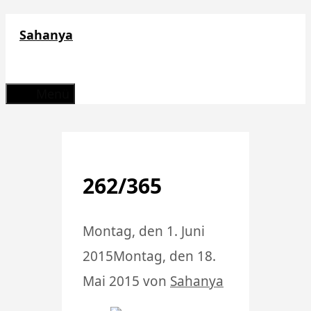
Zum
Sahanya
Inhalt
springen
Menü
262/365
Montag, den 1. Juni
2015
Montag, den 18.
Mai 2015
von
Sahanya