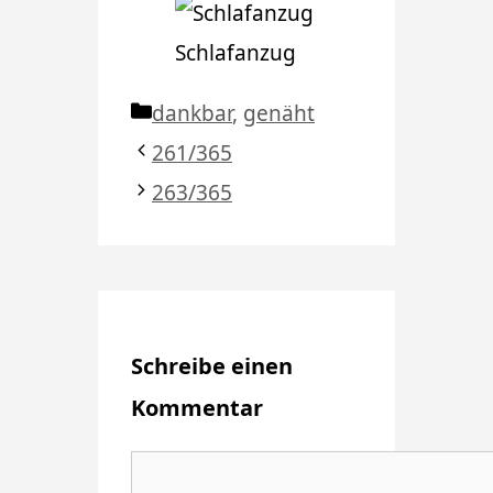
Schlafanzug
Kategorien
dankbar
,
genäht
261/365
263/365
Schreibe einen
Kommentar
Kommentar