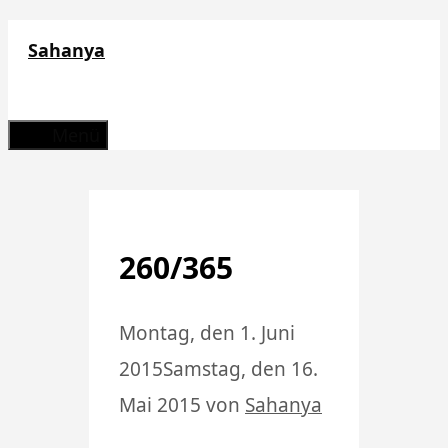
Zum
Sahanya
Inhalt
springen
Menü
260/365
Montag, den 1. Juni
2015
Samstag, den 16.
Mai 2015
von
Sahanya