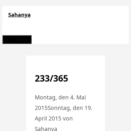
Zum
Sahanya
Inhalt
springen
Menü
233/365
Montag, den 4. Mai
2015
Sonntag, den 19.
April 2015
von
Sahanya