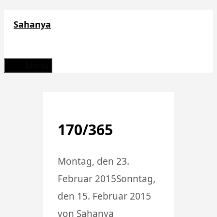
Zum
Sahanya
Inhalt
springen
Menü
170/365
Montag, den 23.
Februar 2015
Sonntag,
den 15. Februar 2015
von
Sahanya