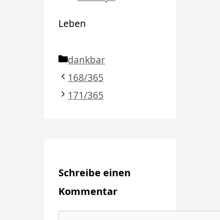
Leben
Kategorien
dankbar
168/365
171/365
Schreibe einen
Kommentar
Kommentar