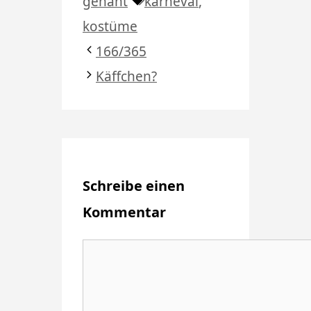
Schlagwörter
genäht
karneval
,
kostüme
166/365
Käffchen?
Schreibe einen
Kommentar
Kommentar