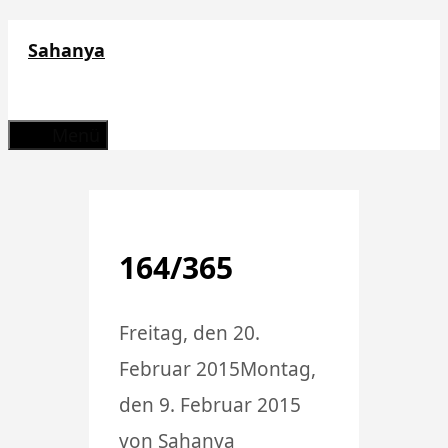
Zum
Sahanya
Inhalt
springen
Menü
164/365
Freitag, den 20.
Februar 2015
Montag,
den 9. Februar 2015
von
Sahanya