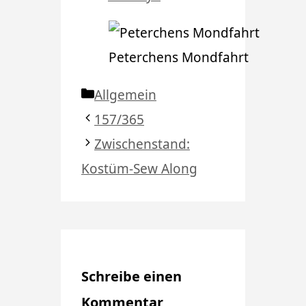
Peterchens Mondfahrt
Kategorien
Allgemein
157/365
Zwischenstand:
Kostüm-Sew Along
Schreibe einen
Kommentar