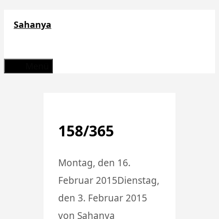
Zum
Sahanya
Inhalt
springen
Menü
158/365
Montag, den 16.
Februar 2015
Dienstag,
den 3. Februar 2015
von
Sahanya