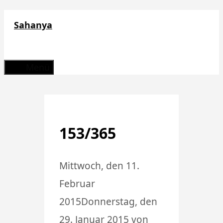
Zum
Sahanya
Inhalt
springen
Menü
153/365
Mittwoch, den 11.
Februar
2015
Donnerstag, den
29. Januar 2015
von