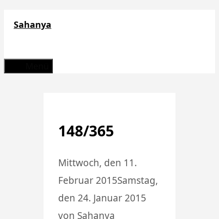
Zum
Sahanya
Inhalt
springen
Menü
148/365
Mittwoch, den 11.
Februar 2015
Samstag,
den 24. Januar 2015
von
Sahanya