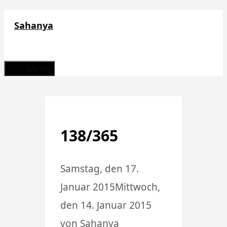
Zum
Sahanya
Inhalt
springen
Menü
138/365
Samstag, den 17.
Januar 2015
Mittwoch,
den 14. Januar 2015
von
Sahanya