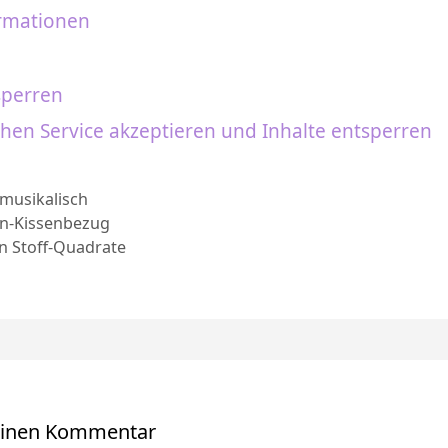
rmationen
sperren
chen Service akzeptieren und Inhalte entsperren
en
musikalisch
n-Kissenbezug
en Stoff-Quadrate
einen Kommentar