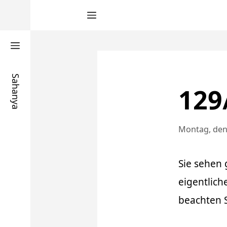
Zum
Inhalt
springen
Sahanya
129
Montag, den 
Sie sehen 
eigentliche
beachten S