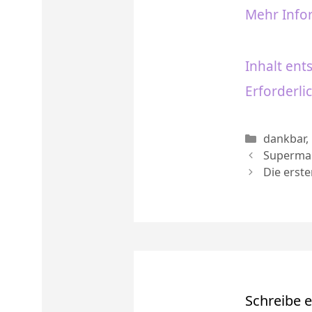
Mehr Info
Inhalt ent
Erforderli
Kategori
dankbar
,
Superma
Die erst
Schreibe 