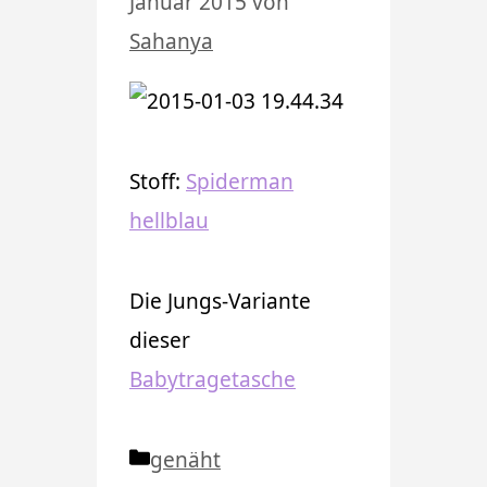
Januar 2015
von
Sahanya
Stoff:
Spiderman
hellblau
Die Jungs-Variante
dieser
Babytragetasche
Kategorien
genäht