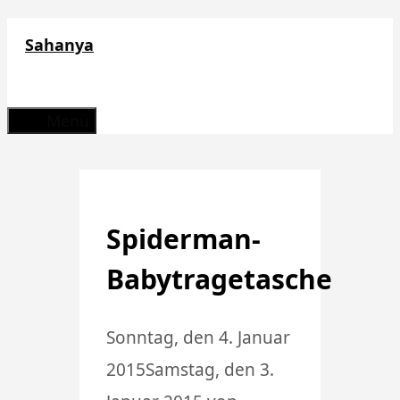
Zum
Sahanya
Inhalt
springen
Menü
Spiderman-
Babytragetasche
Sonntag, den 4. Januar
2015
Samstag, den 3.