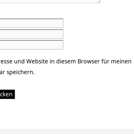
E-
Mail-
Website
Adresse
resse und Website in diesem Browser für meinen
r speichern.