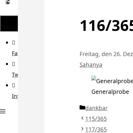
116/36
Menü
Facebook
Freitag, den 26. D
Sahanya
Twitter
Generalprobe
Instagram
Kategorien
dankbar
115/365
117/365