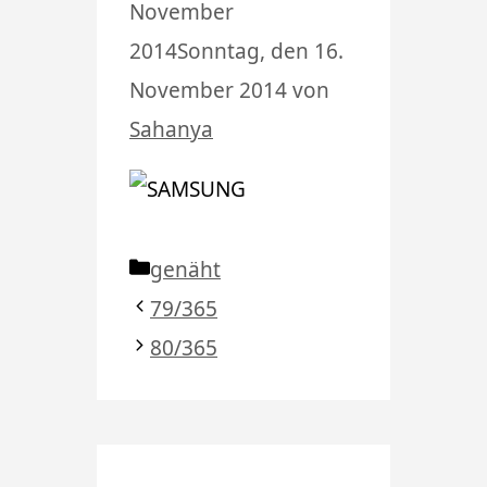
November
2014
Sonntag, den 16.
November 2014
von
Sahanya
Kategorien
genäht
79/365
80/365