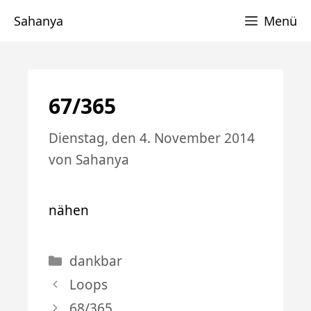
Zum
Sahanya
Menü
Inhalt
springen
67/365
Dienstag, den 4. November 2014
von
Sahanya
nähen
Kategorien
dankbar
Loops
68/365