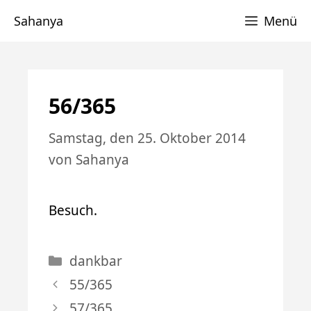
Zum
Sahanya
Menü
Inhalt
springen
56/365
Samstag, den 25. Oktober 2014
von
Sahanya
Besuch.
Kategorien
dankbar
55/365
57/365