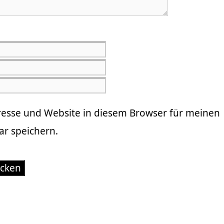
E-
Mail-
Website
Adresse
resse und Website in diesem Browser für meinen
r speichern.