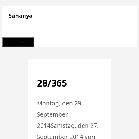
Zum
Sahanya
Inhalt
springen
Menü
28/365
Montag, den 29.
September
2014
Samstag, den 27.
September 2014
von