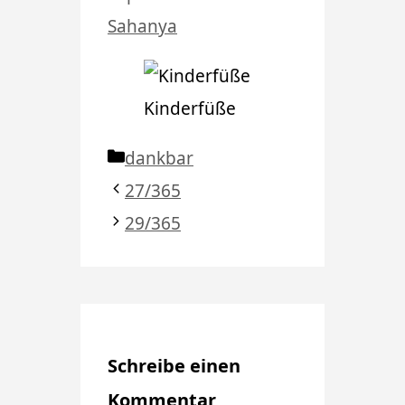
Sahanya
Kinderfüße
Kategorien
dankbar
27/365
29/365
Schreibe einen
Kommentar